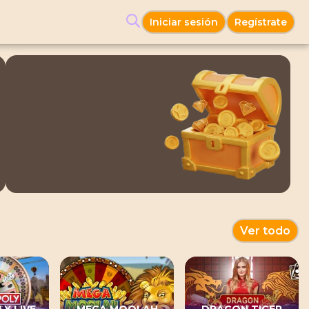
Iniciar sesión
Regístrate
BONO ALTO ROLLER
Ver todo
Bono de recarga
semanal 50% hasta
€500
Y LIVE
MEGA MOOLAH
DRAGON TIGER