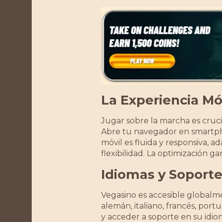
La Experiencia Mó
Jugar sobre la marcha es cruci
Abre tu navegador en smartphon
móvil es fluida y responsiva, a
flexibilidad. La optimización g
Idiomas y Soport
Vegasino es accesible globalme
alemán, italiano, francés, po
y acceder a soporte en su idio