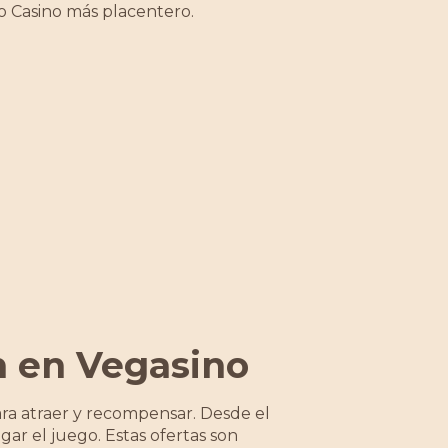
o Casino más placentero.
n en Vegasino
ara atraer y recompensar. Desde el
r el juego. Estas ofertas son