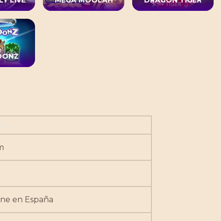
Regístrate
OONZ
ón
m
ine en España