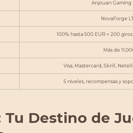
Anjouan Gaming
NovaForge L
100% hasta 500 EUR + 200 giros 
Más de 11,00
Visa, Mastercard, Skrill, Nete
5 niveles, recompensas y sop
 Tu Destino de J