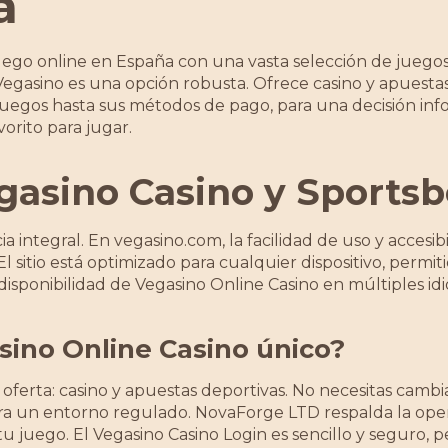
a
ego online en España con una vasta selección de juegos,
Vegasino es una opción robusta. Ofrece casino y apuestas d
 juegos hasta sus métodos de pago, para una decisión i
orito para jugar.
gasino Casino y Sports
 integral. En vegasino.com, la facilidad de uso y accesib
. El sitio está optimizado para cualquier dispositivo, perm
 disponibilidad de Vegasino Online Casino en múltiples i
sino Online Casino único?
oferta: casino y apuestas deportivas. No necesitas cambia
 un entorno regulado. NovaForge LTD respalda la opera
tu juego. El Vegasino Casino Login es sencillo y seguro,