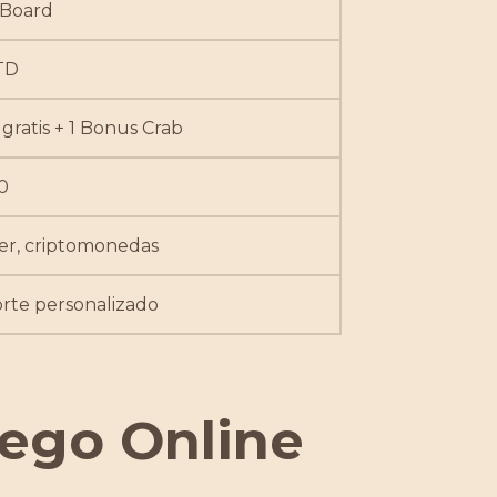
 Board
TD
gratis + 1 Bonus Crab
0
ller, criptomonedas
orte personalizado
uego Online