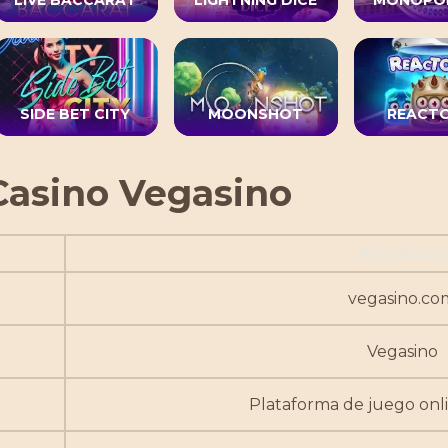
Regístrate
SIDE BET CITY
MOONSHOT
REACT
Casino Vegasino
Informaci
vegasino.co
Vegasino
Plataforma de juego onl