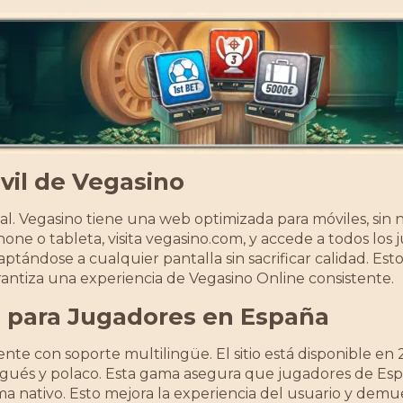
vil de Vegasino
al. Vegasino tiene una web optimizada para móviles, sin
e o tableta, visita vegasino.com, y accede a todos los j
daptándose a cualquier pantalla sin sacrificar calidad. E
arantiza una experiencia de Vegasino Online consistente.
e para Jugadores en España
nte con soporte multilingüe. El sitio está disponible en 
rtugués y polaco. Esta gama asegura que jugadores de E
ma nativo. Esto mejora la experiencia del usuario y dem