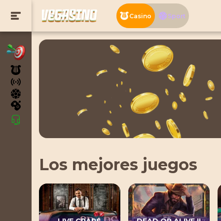
Casino
Sport
PAQUETE DE BIENVENIDA
Los mejores juegos
100% hasta €500 +
200 Giros Gratis + 1
Bonificación
Cangrejo
LIVE CRAPS
DEAD OR ALIVE II